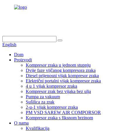
info@dukascompressor.com
+86 186 6953 3886
English
Dom
Proizvodi
Kompresor zraka u jednom stupnju
Dvije faze vijčanog kompresora zraka
Diesel prijenosni vijak kompresor zraka
Električni portalni vijak kompresor zraka
4 u 1 vijak kompresor zraka
Kompresor zrak bez vijaka bez ulja
Pumpa za vakuum
Sušilica za zrak
2-u-1 vijak kompresor zraka
PM VSD SAREW AIR COMPORSOR
Kompresor zraka s fiksnom brzinom
O nama
Kvalifikacija