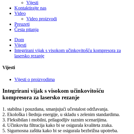
Vijesti
Kontaktirajte nas
Video
Video proizvodi
Preuzeti
Česta pitanja
Dom
Vijesti
Integrirani vijak s visokom učinkovitošću kompresora za
lasersko rezanje
Vijesti
Vijesti o proizvodima
Integrirani vijak s visokom učinkovitošću
kompresora za lasersko rezanje
1. stabilna i pouzdana, smanjujući učestalost održavanja.
2. Ekološka i štednja energije, u skladu s zelenim standardima.
3. Fleksibilan i mobilni, prilagodljiv raznim scenarijima.
4. Učinkovita filtracija kako bi se osigurala kvaliteta zraka.
5. Sigurnosna zaštita kako bi se osigurala bezbrižna upotreba.