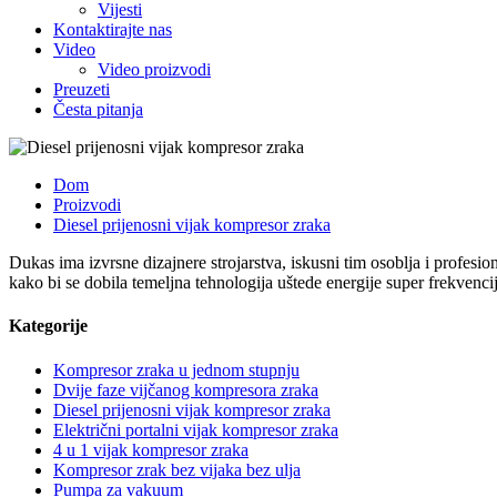
Vijesti
Kontaktirajte nas
Video
Video proizvodi
Preuzeti
Česta pitanja
Dom
Proizvodi
Diesel prijenosni vijak kompresor zraka
Dukas ima izvrsne dizajnere strojarstva, iskusni tim osoblja i profes
kako bi se dobila temeljna tehnologija uštede energije super frekvencije,
Kategorije
Kompresor zraka u jednom stupnju
Dvije faze vijčanog kompresora zraka
Diesel prijenosni vijak kompresor zraka
Električni portalni vijak kompresor zraka
4 u 1 vijak kompresor zraka
Kompresor zrak bez vijaka bez ulja
Pumpa za vakuum