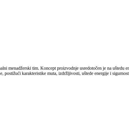
ionalni menadžerski tim. Koncept proizvodnje usredotočen je na uštedu e
 postižući karakteristike muta, izdržljivosti, uštede energije i sigurnost