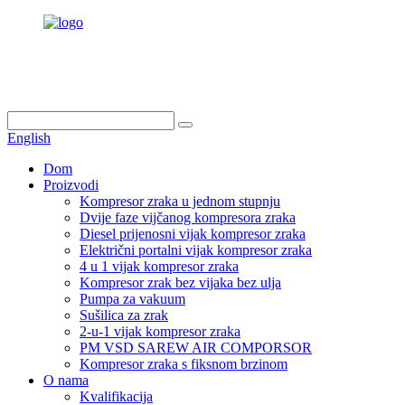
info@dukascompressor.com
+86 186 6953 3886
English
Dom
Proizvodi
Kompresor zraka u jednom stupnju
Dvije faze vijčanog kompresora zraka
Diesel prijenosni vijak kompresor zraka
Električni portalni vijak kompresor zraka
4 u 1 vijak kompresor zraka
Kompresor zrak bez vijaka bez ulja
Pumpa za vakuum
Sušilica za zrak
2-u-1 vijak kompresor zraka
PM VSD SAREW AIR COMPORSOR
Kompresor zraka s fiksnom brzinom
O nama
Kvalifikacija