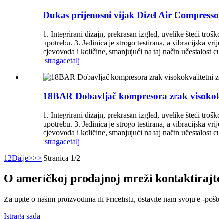
Dukas prijenosni vijak Dizel Air Compresso
1. Integrirani dizajn, prekrasan izgled, uvelike štedi tro
upotrebu. 3. Jedinica je strogo testirana, a vibracijska v
cjevovoda i količine, smanjujući na taj način učestalost 
istraga
detalj
18BAR Dobavljač kompresora zrak visokokv
1. Integrirani dizajn, prekrasan izgled, uvelike štedi tro
upotrebu. 3. Jedinica je strogo testirana, a vibracijska v
cjevovoda i količine, smanjujući na taj način učestalost 
istraga
detalj
1
2
Dalje>
>>
Stranica 1/2
O američkoj prodajnoj mreži kontaktirajte
Za upite o našim proizvodima ili Pricelistu, ostavite nam svoju e -pošt
Istraga sada