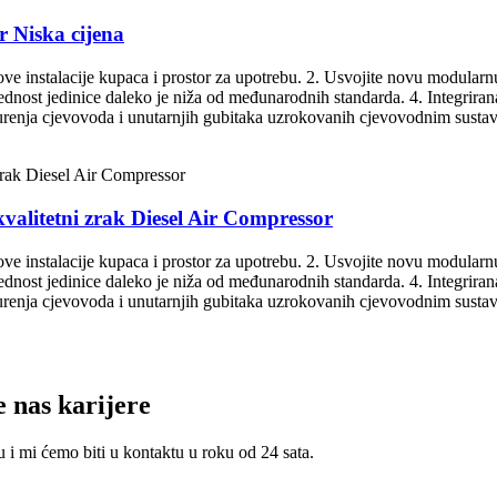
r Niska cijena
škove instalacije kupaca i prostor za upotrebu. 2. Usvojite novu modularn
rijednost jedinice daleko je niža od međunarodnih standarda. 4. Integrira
curenja cjevovoda i unutarnjih gubitaka uzrokovanih cjevovodnim sustavo
alitetni zrak Diesel Air Compressor
škove instalacije kupaca i prostor za upotrebu. 2. Usvojite novu modularn
rijednost jedinice daleko je niža od međunarodnih standarda. 4. Integrira
curenja cjevovoda i unutarnjih gubitaka uzrokovanih cjevovodnim sustavo
 nas karijere
u i mi ćemo biti u kontaktu u roku od 24 sata.