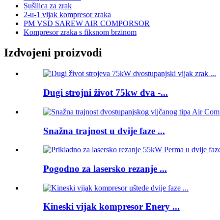
Sušilica za zrak
2-u-1 vijak kompresor zraka
PM VSD SAREW AIR COMPORSOR
Kompresor zraka s fiksnom brzinom
Izdvojeni proizvodi
Dugi strojni život 75kw dva -...
Snažna trajnost u dvije faze ...
Pogodno za lasersko rezanje ...
Kineski vijak kompresor Enery ...