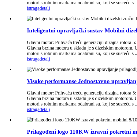
motori s robnim markama odabrani su, koji se susreću s ..
istraga
detalj
Inteligentni upravljački sustav Mobilni di
Glavni motor: Prihvaća treću generaciju dizajna rotora 5:
Glavna brzina motora u skladu je s dizelskim motorom. Uči
motori s robnim markama odabrani su, koji se susreću s ..
istraga
detalj
Visoke performanse Jednostavno upravljan
Glavni motor: Prihvaća treću generaciju dizajna rotora 5:
Glavna brzina motora u skladu je s dizelskim motorom. Uči
motori s robnim markama odabrani su, koji se susreću s ..
istraga
detalj
Prilagođeni logo 110KW izravni pokretni m